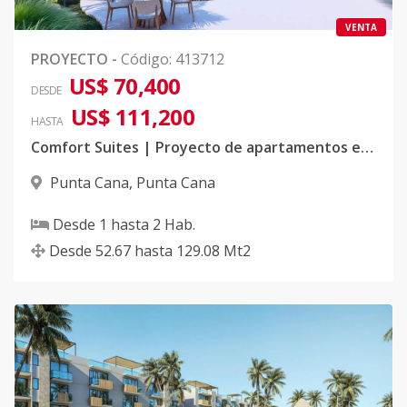
VENTA
PROYECTO
-
Código
:
413712
US$ 70,400
DESDE
US$ 111,200
HASTA
Comfort Suites | Proyecto de apartamentos en Punta Cana
Punta Cana
,
Punta Cana
Desde
1
hasta
2
Hab.
Desde
52.67
hasta
129.08
Mt2