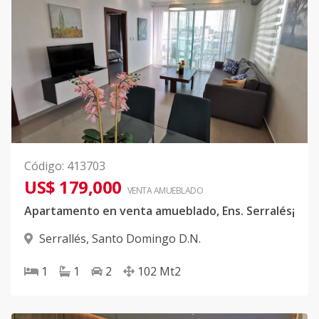
Código
:
413703
US$ 179,000
VENTA AMUEBLADO
Apartamento en venta amueblado, Ens. Serralés¡
Serrallés
,
Santo Domingo D.N.
1
1
2
102
Mt2