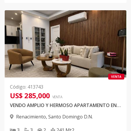
VENTA
Código
:
413743
US$ 285,000
VENTA
VENDO AMPLIO Y HERMOSO APARTAMENTO EN SECTOR RENACIMIENTO. 2DO PISO CON TERRAZA
Renacimiento
,
Santo Domingo D.N.
3
3
2
241
Mt2