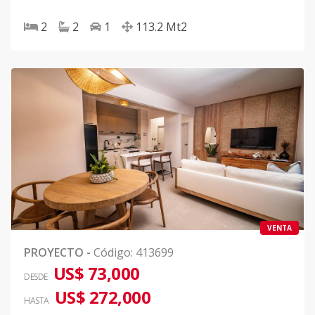
2
2
1
113.2
Mt2
VENTA
PROYECTO
-
Código
:
413699
US$ 73,000
DESDE
US$ 272,000
HASTA