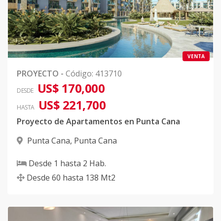
VENTA
PROYECTO
-
Código
:
413710
US$ 170,000
DESDE
US$ 221,700
HASTA
Proyecto de Apartamentos en Punta Cana
Punta Cana
,
Punta Cana
Desde
1
hasta
2
Hab.
Desde
60
hasta
138
Mt2