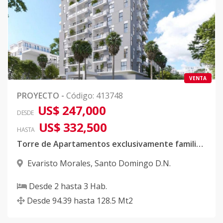
VENTA
PROYECTO
-
Código
:
413748
US$ 247,000
DESDE
US$ 332,500
HASTA
Torre de Apartamentos exclusivamente familiar en Evaristo Morales
Evaristo Morales
,
Santo Domingo D.N.
Desde
2
hasta
3
Hab.
Desde
94.39
hasta
128.5
Mt2