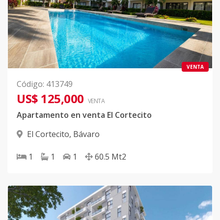
VENTA
Código
:
413749
US$ 125,000
VENTA
Apartamento en venta El Cortecito
El Cortecito
,
Bávaro
1
1
1
60.5
Mt2