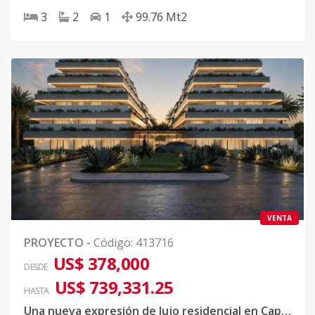
3
2
1
99.76
Mt2
VENTA
PROYECTO
-
Código
:
413716
US$ 378,000
DESDE
US$ 739,331.25
HASTA
Una nueva expresión de lujo residencial en Cap Cana