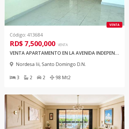
VENTA
Código
:
413684
RD$ 7,500,000
VENTA
VENTA APARTAMENTO EN LA AVENIDA INDEPENDENCIA RD$7.5
Nordesa Iii
,
Santo Domingo D.N.
3
2
2
98
Mt2