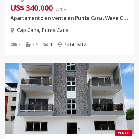
US$ 340,000
VENTA
Apartamento en venta en Punta Cana, Wave Garden
Cap Cana
,
Punta Cana
1
1.5
1
74.66
Mt2
VENTA