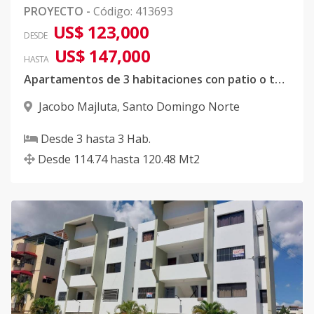
PROYECTO
-
Código
:
413693
US$ 123,000
DESDE
US$ 147,000
HASTA
Apartamentos de 3 habitaciones con patio o terraza privada desde US$123,000
Jacobo Majluta
,
Santo Domingo Norte
Desde
3
hasta
3
Hab.
Desde
114.74
hasta
120.48
Mt2