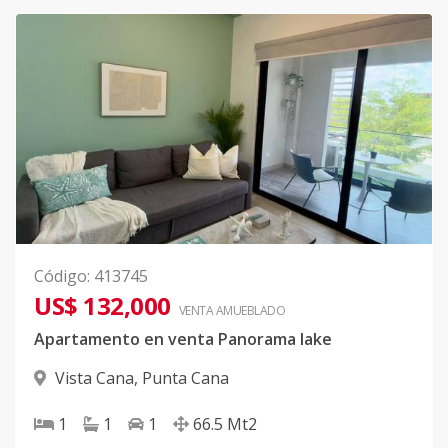
Código
:
413745
US$ 132,000
VENTA AMUEBLADO
Apartamento en venta Panorama lake
Vista Cana
,
Punta Cana
1
1
1
66.5
Mt2