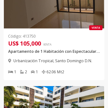
VENTA
Código
:
413750
US$ 105,000
VENTA
Apartamento de 1 Habitación con Espectacular Vista al Mar
Urbanización Tropical
,
Santo Domingo D.N.
1
2
1
62.06
Mt2