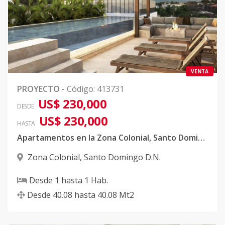
VENTA
PROYECTO
-
Código
:
413731
US$ 230,000
DESDE
US$ 230,000
HASTA
Apartamentos en la Zona Colonial, Santo Domingo DN
Zona Colonial
,
Santo Domingo D.N.
Desde
1
hasta
1
Hab.
Desde
40.08
hasta
40.08
Mt2