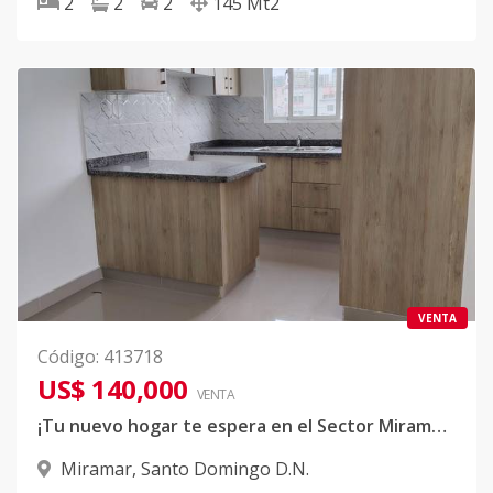
2
2
2
145
Mt2
VENTA
Código
:
413718
US$ 140,000
VENTA
¡Tu nuevo hogar te espera en el Sector Miramar, Ave. Independencia!
Miramar
,
Santo Domingo D.N.