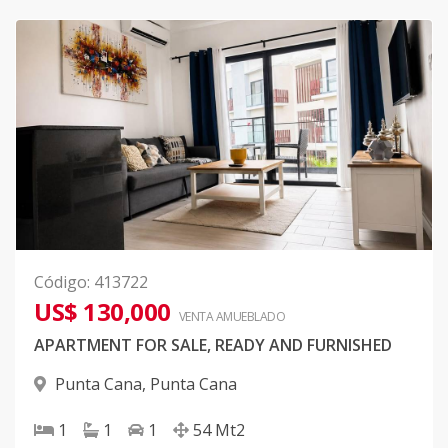
Código
:
413722
US$ 130,000
VENTA AMUEBLADO
APARTMENT FOR SALE, READY AND FURNISHED
Punta Cana
,
Punta Cana
1
1
1
54
Mt2