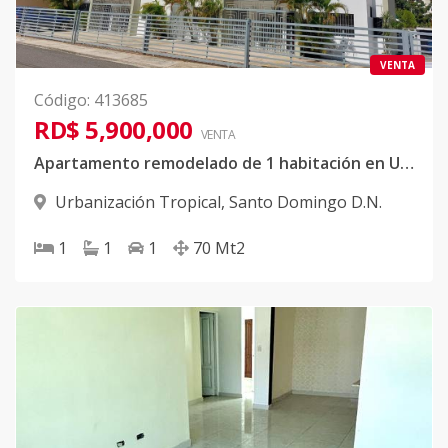
VENTA
Código
:
413685
RD$ 5,900,000
VENTA
Apartamento remodelado de 1 habitación en Urbanización Tropical
Urbanización Tropical
,
Santo Domingo D.N.
1
1
1
70
Mt2