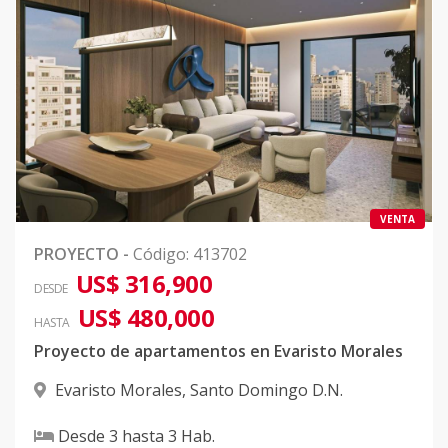
VENTA
PROYECTO
-
Código
:
413702
US$ 316,900
DESDE
US$ 480,000
HASTA
Proyecto de apartamentos en Evaristo Morales
Evaristo Morales
,
Santo Domingo D.N.
Desde
3
hasta
3
Hab.