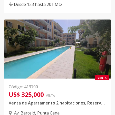
Desde
123
hasta
201
Mt2
VENTA
Código
:
413700
US$ 325,000
VENTA
Venta de Apartamento 2 habitaciones, Reserva Real, Punta Cana
Av. Barceló
,
Punta Cana