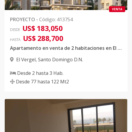
VENTA
PROYECTO
-
Código
:
413754
US$ 183,050
DESDE
US$ 288,700
HASTA
Apartamento en venta de 2 habitaciones en El Vergel
El Vergel
,
Santo Domingo D.N.
Desde
2
hasta
3
Hab.
Desde
77
hasta
122
Mt2