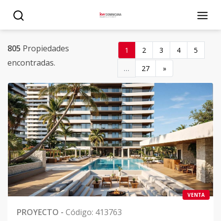
Propiedades - KW DOMINICANA
805
Propiedades
1
2
3
4
5
encontradas.
…
27
»
VENTA
PROYECTO
-
Código
:
413763