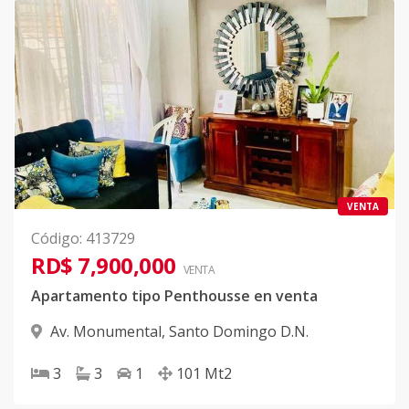
VENTA
Código
:
413729
RD$ 7,900,000
VENTA
Apartamento tipo Penthousse en venta
Av. Monumental
,
Santo Domingo D.N.
3
3
1
101
Mt2