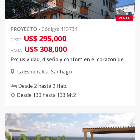
VENTA
PROYECTO
-
Código
:
413734
US$ 295,000
DESDE
US$ 308,000
HASTA
Exclusividad, diseño y confort en el corazón de La Esmeralda, Santiago.
La Esmeralda
,
Santiago
Desde
2
hasta
2
Hab.
Desde
130
hasta
133
Mt2