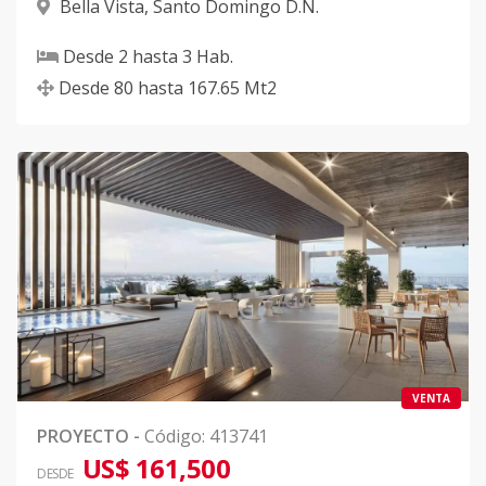
Bella Vista
,
Santo Domingo D.N.
Desde
2
hasta
3
Hab.
Desde
80
hasta
167.65
Mt2
VENTA
PROYECTO
-
Código
:
413741
US$ 161,500
DESDE