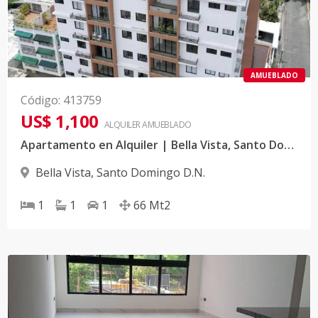
AMUEBLADO
Código
:
413759
US$ 1,100
ALQUILER
AMUEBLADO
Apartamento en Alquiler | Bella Vista, Santo Domingo
Bella Vista
,
Santo Domingo D.N.
1
1
1
66
Mt2