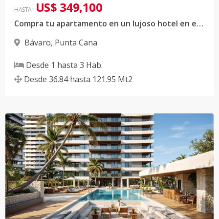
US$ 349,100
HASTA
Compra tu apartamento en un lujoso hotel en el mejor complejo hotelero del Caribe en Punta Cana
Bávaro
,
Punta Cana
Desde
1
hasta
3
Hab.
Desde
36.84
hasta
121.95
Mt2