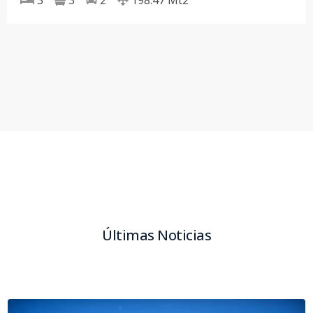
3
3
2
198.47
Mt2
Últimas Noticias