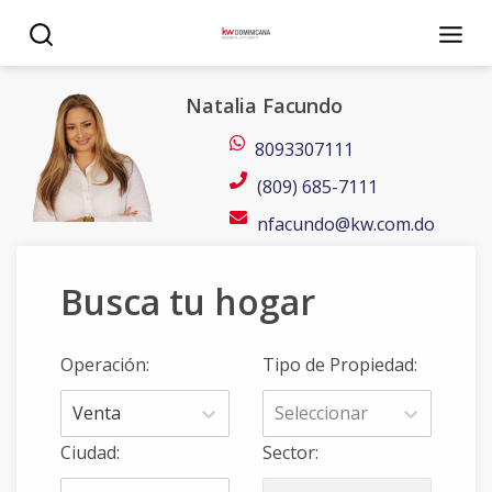
Natalia Facundo - Agente Inmobiliario Keller Williams
Natalia Facundo
8093307111
(809) 685-7111
nfacundo@kw.com.do
Busca tu hogar
Operación
:
Tipo de Propiedad
:
Venta
Seleccionar
Ciudad
:
Sector
: