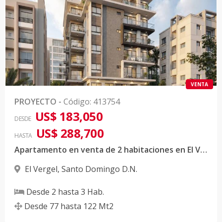
VENTA
PROYECTO
-
Código
:
413754
US$ 183,050
DESDE
US$ 288,700
HASTA
Apartamento en venta de 2 habitaciones en El Vergel
El Vergel
,
Santo Domingo D.N.
Desde
2
hasta
3
Hab.
Desde
77
hasta
122
Mt2