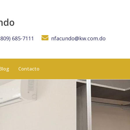
rre Premium – 1 Habitación | US$1,400 - KW DOMINICANA
undo
(809) 685-7111
nfacundo@kw.com.do
Blog
Contacto