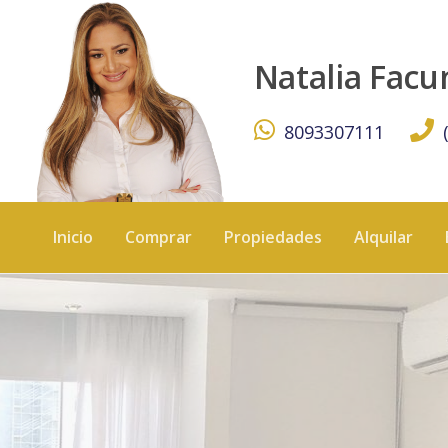
Alquilo Apartamento Amueblado de Lujo con Balcón en To
Natalia Fac
8093307111
Inicio
Comprar
Propiedades
Alquilar