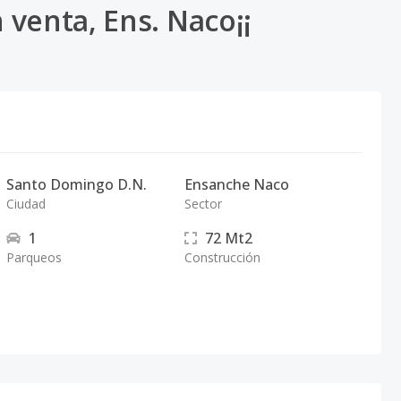
venta, Ens. Naco¡¡
Santo Domingo D.N.
Ensanche Naco
Ciudad
Sector
1
72
Mt2
Parqueos
Construcción