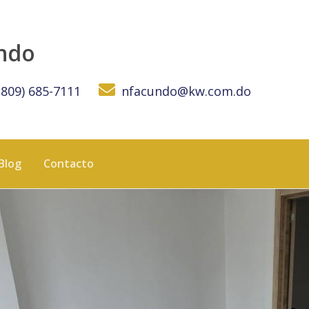
ICANA
undo
(809) 685-7111
nfacundo@kw.com.do
Blog
Contacto