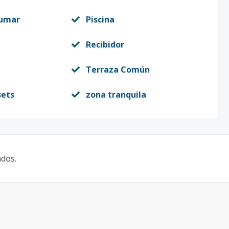
fumar
Piscina
Recibidor
Terraza Común
sets
zona tranquila
ados.