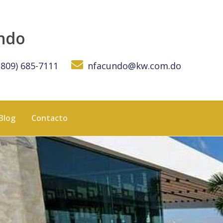
n Torre Premium - KW DOMINICANA
undo
(809) 685-7111
nfacundo@kw.com.do
Blog
Contacto