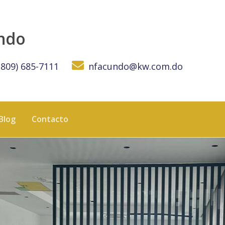
DOMINICANA
undo
(809) 685-7111
nfacundo@kw.com.do
Blog
Contacto