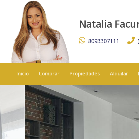
APARTAMENTO EN ALQUILER EN ENSANCHE NACO - KW 
Natalia Fac
8093307111
Inicio
Comprar
Propiedades
Alquilar