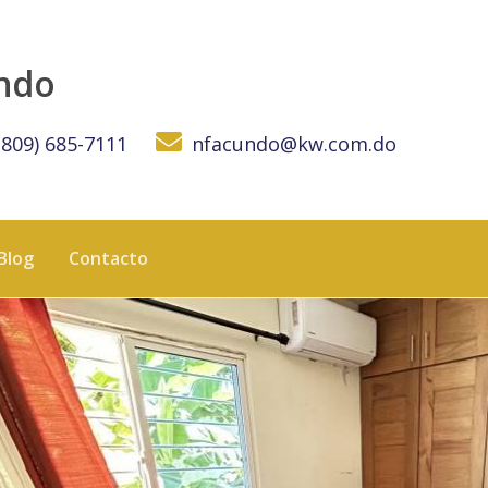
- KW DOMINICANA
undo
(809) 685-7111
nfacundo@kw.com.do
Blog
Contacto