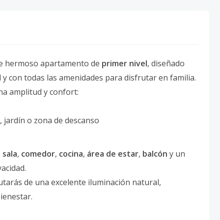
este hermoso apartamento de
primer nivel
, diseñado
y con todas las amenidades para disfrutar en familia.
na amplitud y confort:
, jardín o zona de descanso
,
sala
,
comedor
,
cocina
,
área de estar
,
balcón
y un
vacidad.
rutarás de una excelente iluminación natural,
ienestar.