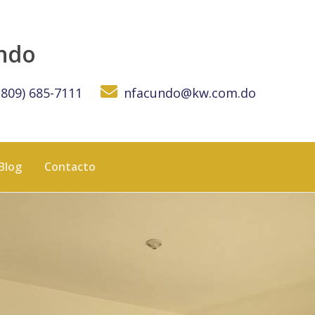
undo
(809) 685-7111
nfacundo@kw.com.do
Blog
Contacto