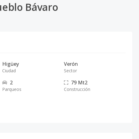
ueblo Bávaro
Higüey
Verón
Ciudad
Sector
2
79
Mt2
Parqueos
Construcción