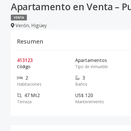
Apartamento en Venta – P
VENTA
Verón
,
Higüey
Resumen
413123
Apartamentos
Código
Tipo de inmueble
2
3
Habitaciones
Baños
47
Mt2
US$ 120
Terraza
Mantenimiento