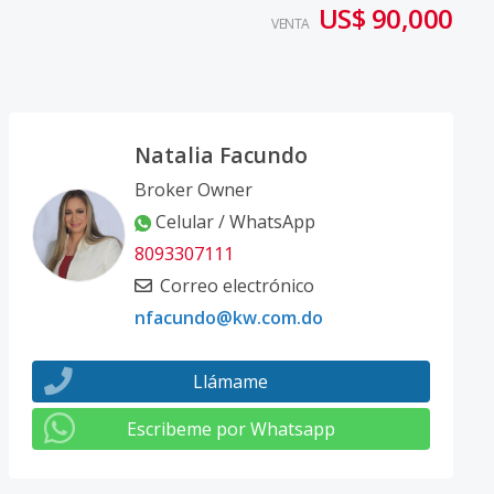
US$ 90,000
VENTA
Natalia Facundo
Broker Owner
Celular / WhatsApp
8093307111
Correo electrónico
nfacundo@kw.com.do
Llámame
Escribeme por Whatsapp