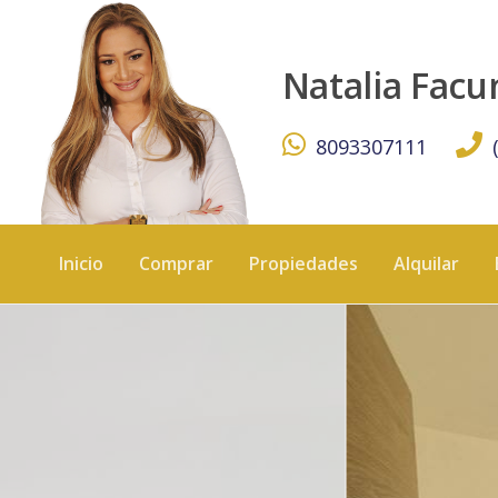
Apartamento en Venta – Pueblo Bávaro - KW DOMINICANA
Natalia Fac
8093307111
Inicio
Comprar
Propiedades
Alquilar