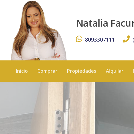
Apartamento en Venta – Urb. Real - KW DOMINICANA
Natalia Fac
8093307111
Inicio
Comprar
Propiedades
Alquilar