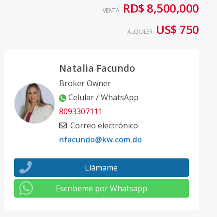
RD$ 8,500,000
VENTA
US$ 750
ALQUILER
Natalia Facundo
Broker Owner
Celular / WhatsApp
8093307111
Correo electrónico
nfacundo@kw.com.do
Llámame
Escribeme por Whatsapp