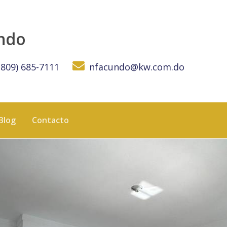
undo
(809) 685-7111
nfacundo@kw.com.do
Blog
Contacto