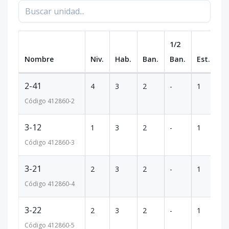
1/2
Nombre
Niv.
Hab.
Ban.
Ban.
Est.
m
2-41
4
3
2
-
1
8
Código
412860
-2
3-12
1
3
2
-
1
8
Código
412860
-3
3-21
2
3
2
-
1
8
Código
412860
-4
3-22
2
3
2
-
1
8
Código
412860
-5