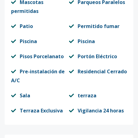
Mascotas
Parqueos Paralelos
permitidas
5-42
4
3
2
-
1
8
Código
412860
-17
Patio
Permitido fumar
6-31
3
3
2
-
1
8
Piscina
Piscina
Código
412860
-18
Pisos Porcelanato
Portón Eléctrico
6-32
3
3
2
-
1
8
Pre-instalación de
Residencial Cerrado
Código
412860
-19
A/C
6-41
4
3
2
-
1
8
Sala
terraza
Código
412860
-20
Terraza Exclusiva
Vigilancia 24 horas
2-32
3
3
2
-
1
8
Código
412860
-1