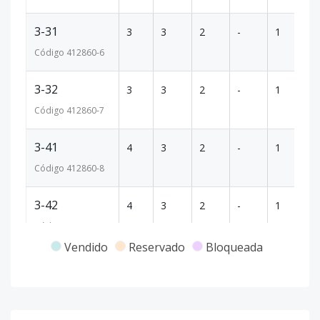
3-31
3
3
2
-
1
8
Código
412860
-6
3-32
3
3
2
-
1
8
Código
412860
-7
3-41
4
3
2
-
1
8
Código
412860
-8
3-42
4
3
2
-
1
8
Código
412860
-9
Vendido
Reservado
Bloqueada
4-32
3
3
1
-
1
6
Código
412860
-10