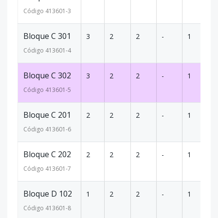
Código
413601
-3
Bloque C 301
3
2
2
-
1
97
Código
413601
-4
Bloque C 302
3
2
2
-
1
97
Código
413601
-5
Bloque C 201
2
2
2
-
1
97
Código
413601
-6
Bloque C 202
2
2
2
-
1
97
Código
413601
-7
Bloque D 102
1
2
2
-
1
10
Código
413601
-8