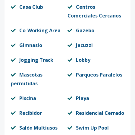
Código
413601
-14
Casa Club
Centros
Comerciales Cercanos
Bloque F 102
1
1
1
-
1
6
Código
Co-Working Area
413601
-15
Gazebo
Bloque F 106
Gimnasio
Jacuzzi
1
1
1
-
1
6
Código
413601
-16
Jogging Track
Lobby
Bloque E 205
1
1
1
-
1
6
Mascotas
Parqueos Paralelos
Código
413601
-17
permitidas
Bloque F 201
1
1
1
-
1
6
Piscina
Playa
Código
413601
-18
Recibidor
Residencial Cerrado
Bloque E 307
1
1
1
-
1
6
Salón Multiusos
Swim Up Pool
Código
413601
-19