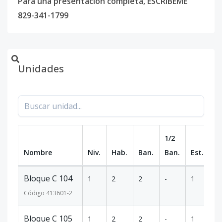
Para una presentación completa, ESCRIBEME
829-341-1799
Unidades
1/2
Nombre
Niv.
Hab.
Ban.
Ban.
Est.
m
Bloque C 104
1
2
2
-
1
10
Código
413601
-2
Bloque C 105
1
2
2
-
1
10