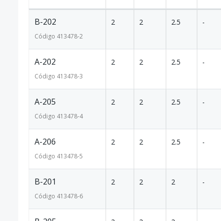
B-202
2
2
2.5
-
Código
413478
-2
A-202
2
2
2.5
-
Código
413478
-3
A-205
2
2
2.5
-
Código
413478
-4
A-206
2
2
2.5
-
Código
413478
-5
B-201
2
2
2
-
Código
413478
-6