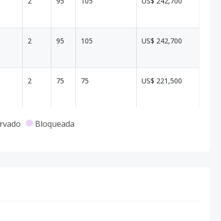
2
95
105
US$ 242,700
2
95
105
US$ 242,700
2
75
75
US$ 221,500
2
75
75
US$ 211,800
rvado
Bloqueada
2
55
55
US$ 169,900
2
55
55
US$ 169,900