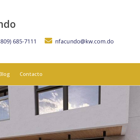
do a la playa - KW DOMINICANA
undo
(809) 685-7111
nfacundo@kw.com.do
Blog
Contacto