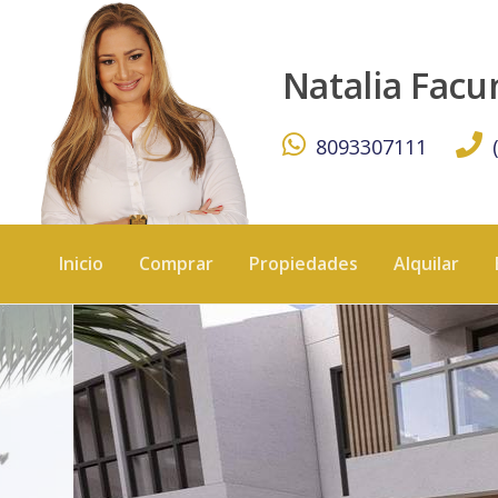
Apartamentos exclusivos en White Sands con acceso priva
Natalia Fac
8093307111
Inicio
Comprar
Propiedades
Alquilar