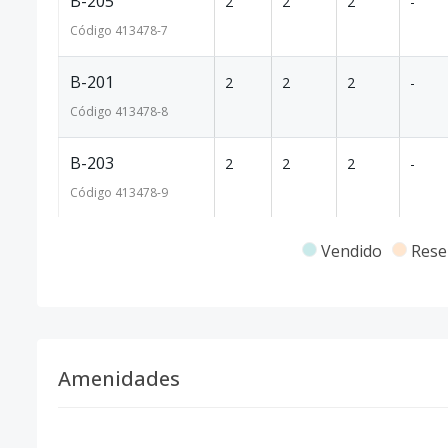
B-205
2
2
2
-
Código
413478
-7
B-201
2
2
2
-
Código
413478
-8
B-203
2
2
2
-
Código
413478
-9
A-204
2
1
2
-
Vendido
Rese
Código
413478
-10
B-204
2
1
2
-
Código
413478
-11
Amenidades
A-203
2
1
2
-
Código
413478
-12