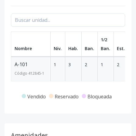
1/2
Nombre
Niv.
Hab.
Ban.
Ban.
Est.
m
A-101
1
3
2
1
2
1
Código
412845
-1
Vendido
Reservado
Bloqueada
Amenidades