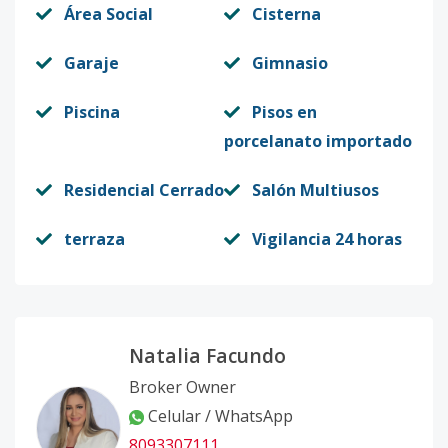
Área Social
Cisterna
Código
413180
-13
Garaje
Gimnasio
C-302
-
3
2
-
2
1
Código
413180
-14
Piscina
Pisos en
porcelanato importado
A-101
-
3
2
-
1
1
Código
Residencial Cerrado
413180
-1
Salón Multiusos
terraza
Vigilancia 24 horas
Natalia Facundo
Broker Owner
Celular / WhatsApp
8093307111