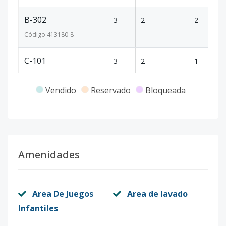
B-302
-
3
2
-
2
1
Código
413180
-8
C-101
-
3
2
-
1
1
Código
413180
-9
Vendido
Reservado
Bloqueada
C-102
-
3
2
-
1
1
Código
413180
-10
C-201
-
3
2
-
1
1
Amenidades
Código
413180
-11
C-202
-
3
2
-
1
1
Area De Juegos
Area de lavado
Código
413180
-12
Infantiles
C-301
-
3
2
-
2
1