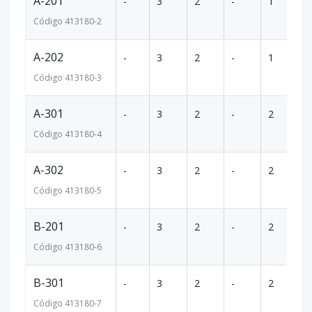
A-201
-
3
2
-
1
1
Código
413180
-2
A-202
-
3
2
-
1
1
Código
413180
-3
A-301
-
3
2
-
2
1
Código
413180
-4
A-302
-
3
2
-
2
1
Código
413180
-5
B-201
-
3
2
-
2
1
Código
413180
-6
B-301
-
3
2
-
2
1
Código
413180
-7