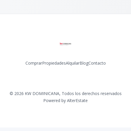
Comprar
Propiedades
Alquilar
Blog
Contacto
Facebook
Instagram
LinkedIn
YouTube
©
2026
KW DOMINICANA
,
Todos los derechos reservados
Powered by
AlterEstate