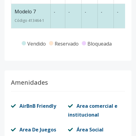
Modelo 7
-
-
-
-
-
-
Código
413464
-1
Vendido
Reservado
Bloqueada
Amenidades
AirBnB Friendly
Area comercial e
institucional
Area De Juegos
Área Social