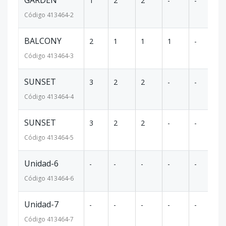
GARDEN
1
2
2
-
-
8
Código
413464
-2
BALCONY
2
1
1
1
-
8
Código
413464
-3
SUNSET
3
2
2
-
-
8
Código
413464
-4
SUNSET
3
2
2
-
-
8
Código
413464
-5
Unidad-6
-
-
-
-
-
-
Código
413464
-6
Unidad-7
-
-
-
-
-
-
Código
413464
-7