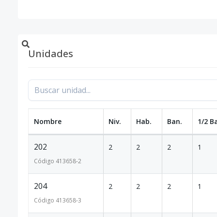
Unidades
Nombre
Niv.
Hab.
Ban.
1/2 B
202
2
2
2
1
Código
413658
-2
204
2
2
2
1
Código
413658
-3