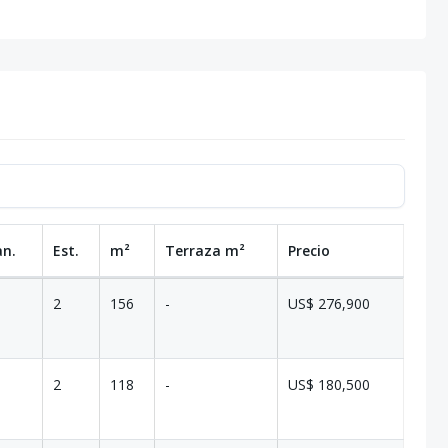
an.
Est.
m²
Terraza
m²
Precio
2
156
-
US$ 276,900
2
118
-
US$ 180,500