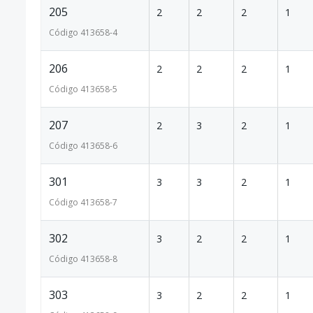
205
2
2
2
1
Código
413658
-4
206
2
2
2
1
Código
413658
-5
207
2
3
2
1
Código
413658
-6
301
3
3
2
1
Código
413658
-7
302
3
2
2
1
Código
413658
-8
303
3
2
2
1