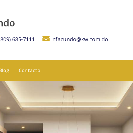
undo
(809) 685-7111
nfacundo@kw.com.do
Blog
Contacto