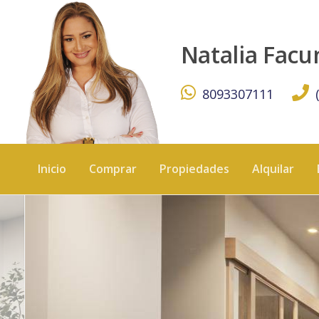
Arroyo Hondo Proyecto de aptos - KW DOMINICANA
Natalia Fac
8093307111
Inicio
Comprar
Propiedades
Alquilar