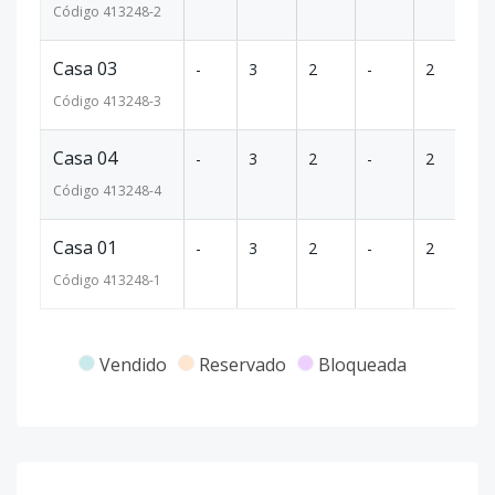
Código
413248
-2
Casa 03
-
3
2
-
2
1
Código
413248
-3
Casa 04
-
3
2
-
2
1
Código
413248
-4
Casa 01
-
3
2
-
2
1
Código
413248
-1
Vendido
Reservado
Bloqueada