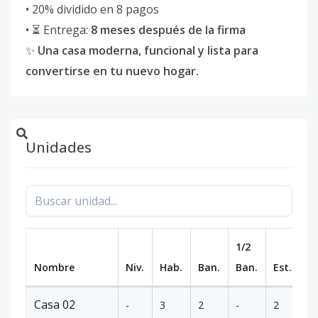
• 20% dividido en 8 pagos
• ⏳ Entrega:
8 meses después de la firma
✨
Una casa moderna, funcional y lista para
convertirse en tu nuevo hogar.
Unidades
1/2
Nombre
Niv.
Hab.
Ban.
Ban.
Est.
m
Casa 02
-
3
2
-
2
1