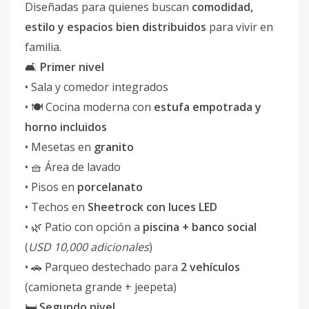
Diseñadas para quienes buscan
comodidad,
estilo y espacios bien distribuidos
para vivir en
familia.
🛋️
Primer nivel
• Sala y comedor integrados
• 🍽️ Cocina moderna con
estufa empotrada y
horno incluidos
• Mesetas en
granito
• 🧺 Área de lavado
• Pisos en
porcelanato
• Techos en
Sheetrock con luces LED
• 🌿 Patio con opción a
piscina + banco social
(
USD 10,000 adicionales
)
• 🚗 Parqueo destechado para
2 vehículos
(camioneta grande + jeepeta)
🛏️
Segundo nivel