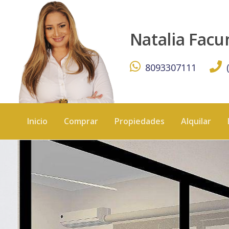
Innovador Apartamento Ubicado en Las Americas - KW D
Natalia Fac
8093307111
Inicio
Comprar
Propiedades
Alquilar