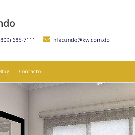
OMINICANA
undo
(809) 685-7111
nfacundo@kw.com.do
Blog
Contacto