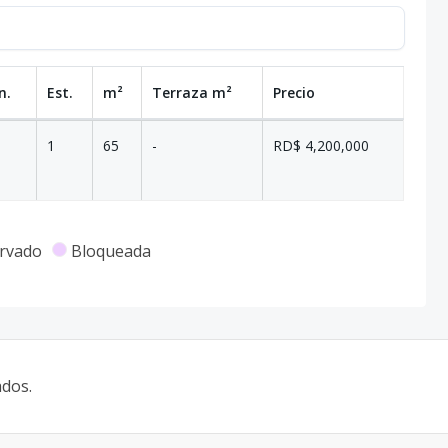
n.
Est.
m²
Terraza
m²
Precio
1
65
-
RD$ 4,200,000
rvado
Bloqueada
ados.