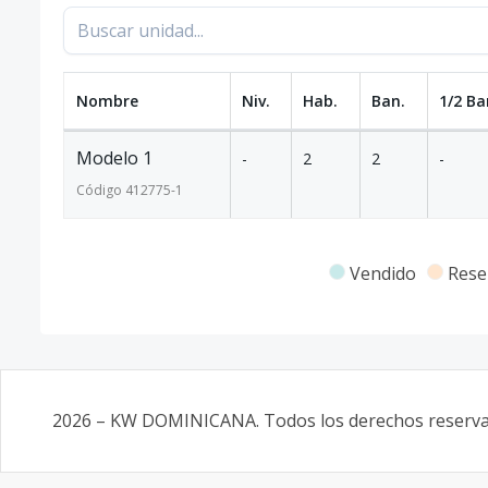
Nombre
Niv.
Hab.
Ban.
1/2 Ba
Modelo 1
-
2
2
-
Código
412775
-1
Vendido
Rese
2026
–
KW DOMINICANA
. Todos los derechos reserv