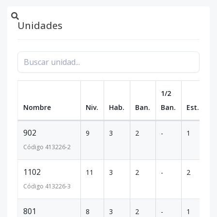
Unidades
1/2
Nombre
Niv.
Hab.
Ban.
Ban.
Est.
m
902
9
3
2
-
1
1
Código
413226
-2
1102
11
3
2
-
2
1
Código
413226
-3
801
8
3
2
-
1
1