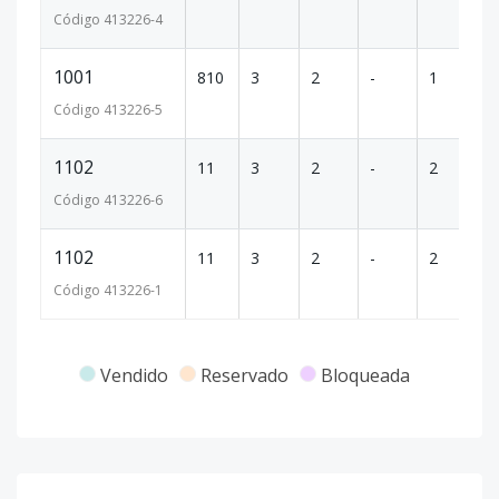
Código
413226
-4
1001
810
3
2
-
1
1
Código
413226
-5
1102
11
3
2
-
2
1
Código
413226
-6
1102
11
3
2
-
2
1
Código
413226
-1
Vendido
Reservado
Bloqueada