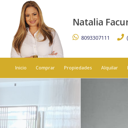
Moderno apartamento en alquiler de 2 habitaciones en N
Natalia Fac
8093307111
Inicio
Comprar
Propiedades
Alquilar