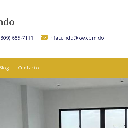
aco - KW DOMINICANA
undo
(809) 685-7111
nfacundo@kw.com.do
Blog
Contacto