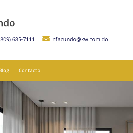
W DOMINICANA
undo
(809) 685-7111
nfacundo@kw.com.do
Blog
Contacto