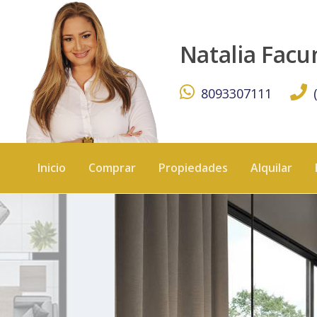
¡Moderno Proyecto de Apartamentos en Punta Cana! - K
Natalia Fac
8093307111
Inicio
Comprar
Propiedades
Alquilar