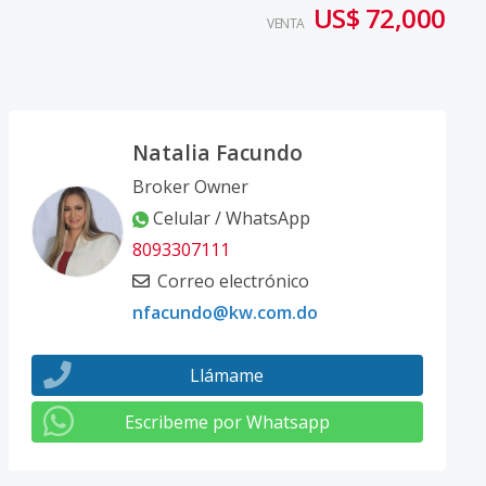
US$ 72,000
VENTA
Natalia Facundo
Broker Owner
Celular / WhatsApp
8093307111
Correo electrónico
nfacundo@kw.com.do
Llámame
Escribeme por Whatsapp