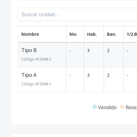
Nombre
Niv.
Hab.
Ban.
1/2 
Tipo B
-
3
2
-
Código
412848
-2
Tipo A
-
3
2
-
Código
412848
-1
Vendido
Rese