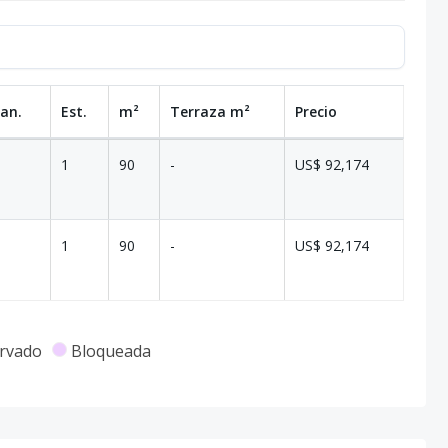
Ban.
Est.
m²
Terraza
m²
Precio
1
90
-
US$ 92,174
1
90
-
US$ 92,174
rvado
Bloqueada