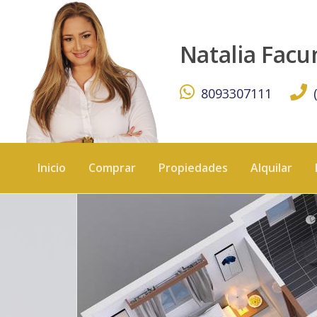
Modernos y acogedores apartamentos en Residencial Vist
Natalia Fac
8093307111
Inicio
Comprar
Propiedades
Alquilar