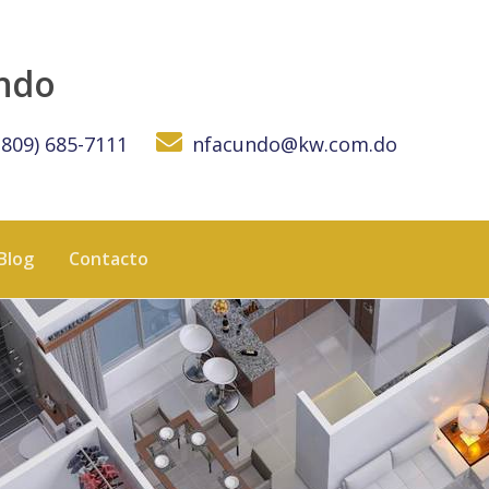
a Sol Sur - KW DOMINICANA
undo
(809) 685-7111
nfacundo@kw.com.do
Blog
Contacto