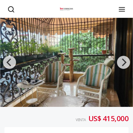
Naco-Apto. en venta-US$415,000.00 - KW DOMINICANA
US$ 415,000
VENTA