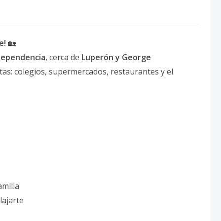
e!
🏡
dependencia
, cerca de
Luperón y George
itas: colegios, supermercados, restaurantes y el
amilia
lajarte