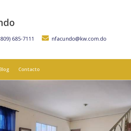
W DOMINICANA
undo
(809) 685-7111
nfacundo@kw.com.do
Blog
Contacto