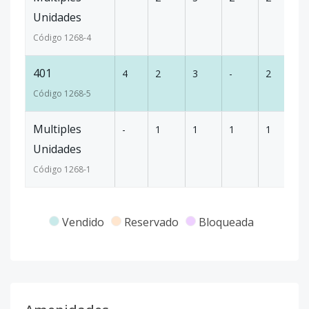
Unidades
Código
1268
-4
401
4
2
3
-
2
1
Código
1268
-5
Multiples
-
1
1
1
1
9
Unidades
Código
1268
-1
Vendido
Reservado
Bloqueada