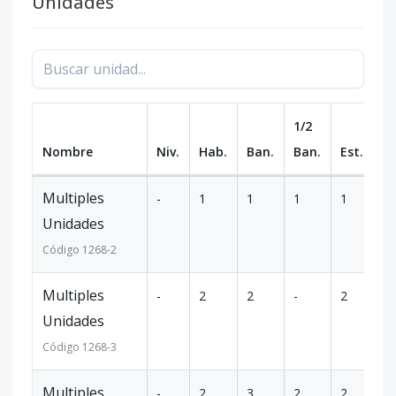
Unidades
1/2
Nombre
Niv.
Hab.
Ban.
Ban.
Est.
m
Multiples
-
1
1
1
1
1
Unidades
Código
1268
-2
Multiples
-
2
2
-
2
1
Unidades
Código
1268
-3
Multiples
-
2
3
2
2
1