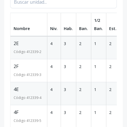
1/2
Nombre
Niv.
Hab.
Ban.
Ban.
Est.
m
2E
4
3
2
1
2
11
Código
412339
-2
2F
4
3
2
1
2
11
Código
412339
-3
4E
4
3
2
1
2
11
Código
412339
-4
4F
4
3
2
1
2
11
Código
412339
-5