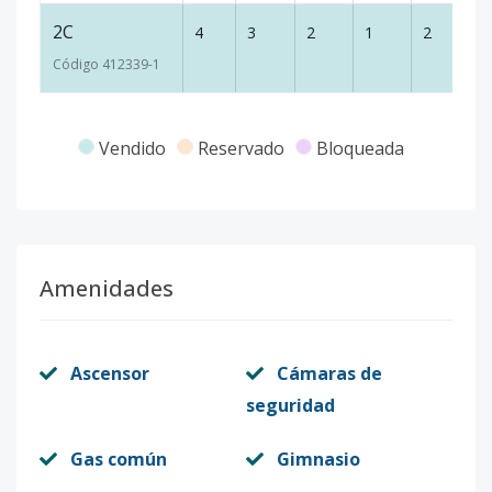
2C
4
3
2
1
2
10
Código
412339
-1
Vendido
Reservado
Bloqueada
Amenidades
Ascensor
Cámaras de
seguridad
Gas común
Gimnasio