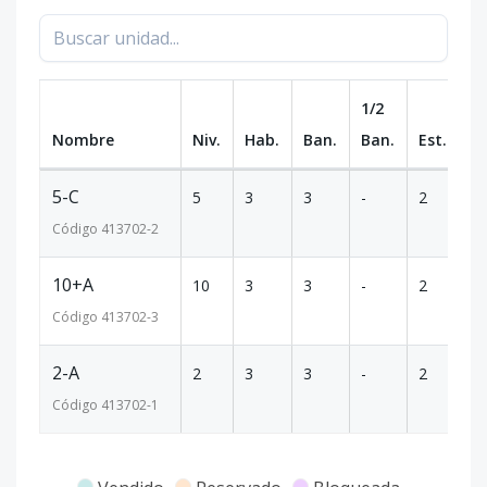
1/2
Nombre
Niv.
Hab.
Ban.
Ban.
Est.
m
5-C
5
3
3
-
2
1
Código
413702
-2
10+A
10
3
3
-
2
2
Código
413702
-3
2-A
2
3
3
-
2
1
Código
413702
-1