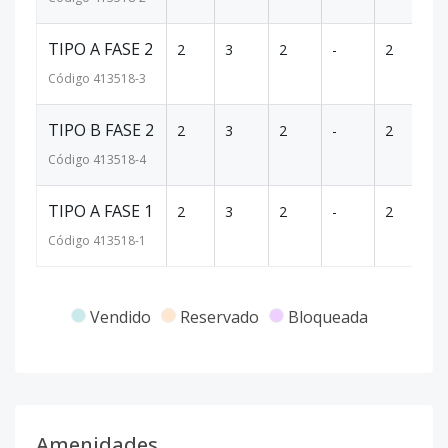
TIPO A FASE 2
2
3
2
-
2
1
Código
413518
-3
TIPO B FASE 2
2
3
2
-
2
1
Código
413518
-4
TIPO A FASE 1
2
3
2
-
2
1
Código
413518
-1
Vendido
Reservado
Bloqueada
Amenidades