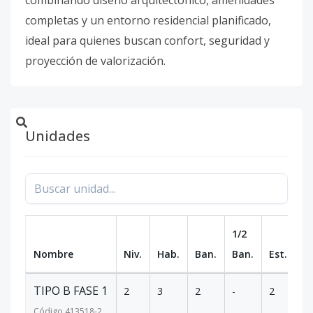
combinando diseño arquitectónico, amenidades
completas y un entorno residencial planificado,
ideal para quienes buscan confort, seguridad y
proyección de valorización.
Unidades
1/2
Nombre
Niv.
Hab.
Ban.
Ban.
Est.
m
TIPO B FASE 1
2
3
2
-
2
1
Código
413518
-2