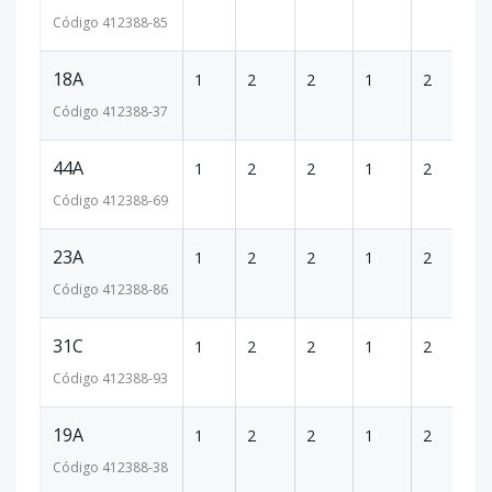
Código
412388
-85
18A
1
2
2
1
2
1
Código
412388
-37
44A
1
2
2
1
2
1
Código
412388
-69
23A
1
2
2
1
2
1
Código
412388
-86
31C
1
2
2
1
2
1
Código
412388
-93
19A
1
2
2
1
2
1
Código
412388
-38