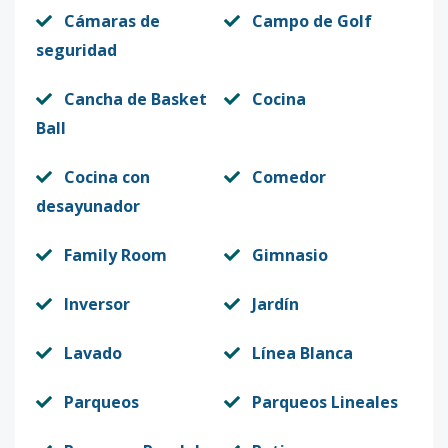
Código
412388
-71
Cámaras de
Campo de Golf
seguridad
26A
1
2
2
1
2
1
Código
Cancha de Basket
412388
-88
Cocina
Ball
27A
1
2
2
1
2
1
Cocina con
Comedor
Código
412388
-40
desayunador
47A
1
2
2
1
2
1
Family Room
Gimnasio
Código
412388
-72
Inversor
Jardín
27A
1
2
2
1
2
1
Código
412388
-89
Lavado
Línea Blanca
28A
1
2
2
1
2
1
Parqueos
Parqueos Lineales
Código
412388
-41