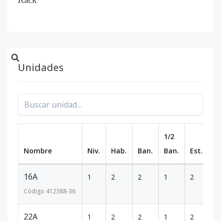
Unidades
1/2
Nombre
Niv.
Hab.
Ban.
Ban.
Est.
m
16A
1
2
2
1
2
1
Código
412388
-36
22A
1
2
2
1
2
1