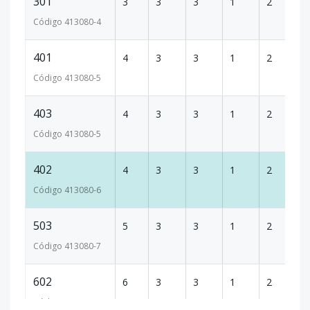
301
3
3
3
1
2
1
Código
413080
-4
401
4
3
3
1
2
1
Código
413080
-5
403
4
3
3
1
2
1
Código
413080
-5
402
4
3
3
1
2
1
Código
413080
-6
503
5
3
3
1
2
1
Código
413080
-7
602
6
3
3
1
2
1
Código
413080
-8