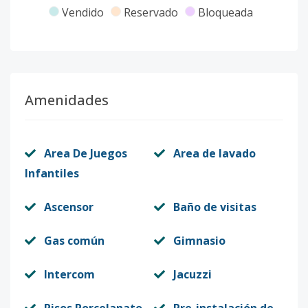
Vendido
Reservado
Bloqueada
704
7
3
3
1
2
1
Código
413080
-9
702
7
3
3
1
2
1
Amenidades
Código
413080
-10
201
2
3
3
1
2
1
Area De Juegos
Area de lavado
Código
413080
-1
Infantiles
Ascensor
Baño de visitas
Gas común
Gimnasio
Intercom
Jacuzzi