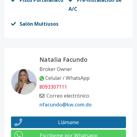
Pisos Porcelanato
Pre-instalación de
A/C
Salón Multiusos
Natalia Facundo
Broker Owner
Celular / WhatsApp
8093307111
Correo electrónico
nfacundo@kw.com.do
Llámame
Escribeme por Whatsapp