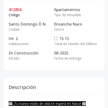
412856
Apartamentos
Código
Tipo de inmueble
Santo Domingo D.N.
Ensanche Naco
Ciudad
Sector
2
15
15
Habitaciones
Total de Niveles del Edificio
En Construcción
08-2025
Estado
Fecha de entrega
Descripción
🏙️ ¡Tu nuevo estilo de vida te espera en Naco! 🏙️