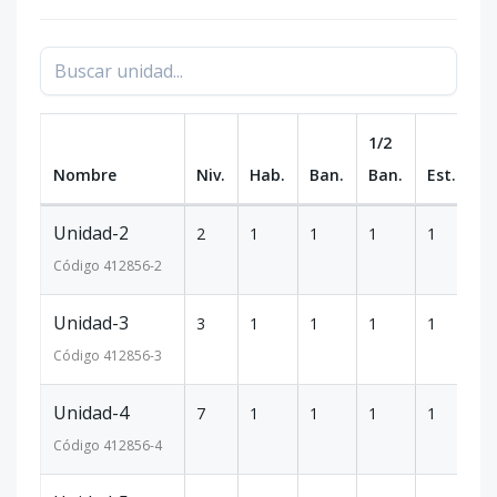
1/2
Nombre
Niv.
Hab.
Ban.
Ban.
Est.
m
Unidad-2
2
1
1
1
1
6
Código
412856
-2
Unidad-3
3
1
1
1
1
6
Código
412856
-3
Unidad-4
7
1
1
1
1
5
Código
412856
-4