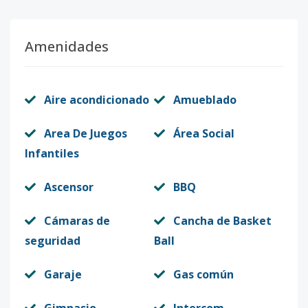
Unidad-11
15
1
1
1
1
55
Amenidades
Código
412856
-11
Unidad-1
2
1
1
1
1
5
Aire acondicionado
Amueblado
Código
412856
-1
Area De Juegos
Área Social
Infantiles
Ascensor
BBQ
Cámaras de
Cancha de Basket
seguridad
Ball
Garaje
Gas común