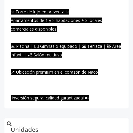
✨ Torre de lujo en preventa ✨
Apartamentos de 1 y 2 habitaciones + 3 locales
comerciales disponibles.
🏊 Piscina | 🏋️‍♀️ Gimnasio equipado | 🌇 Terraza | 🧸 Área
infantil | 🎳 Salón multiuso
📍 Ubicación premium en el corazón de Naco
¡Inversión segura, calidad garantizada! 🔑
Unidades