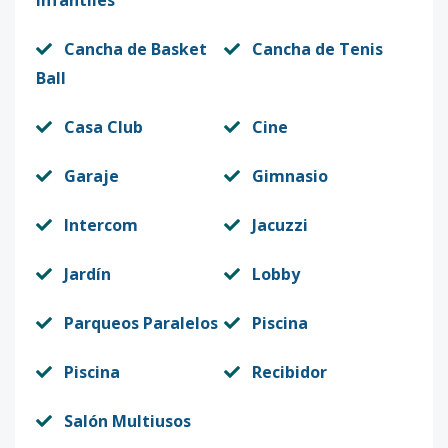
Infantiles
Segunda
3
-
-
-
-
-
Etapa Edificio
Cancha de Basket
Cancha de Tenis
Ball
VI
Código
412862
-12
Casa Club
Cine
Edificio XVI-
8
-
-
-
-
11
Garaje
Gimnasio
APT A
Código
412862
-13
Intercom
Jacuzzi
Edificio XVI-
7
-
-
-
-
11
Jardín
Lobby
APT A
Parqueos Paralelos
Piscina
Código
412862
-22
Piscina
Recibidor
Edificio XVI-
6
-
-
-
-
11
APT A
Salón Multiusos
Código
412862
-23