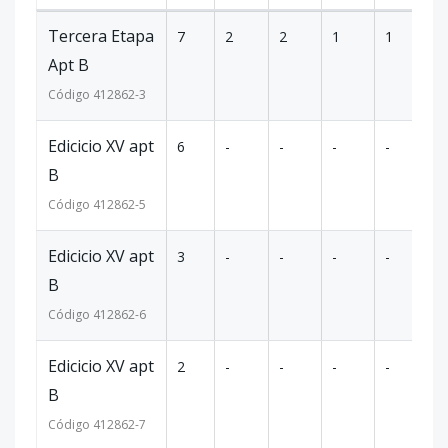
Tercera Etapa
7
2
2
1
1
1
Apt B
Código
412862
-3
Edicicio XV apt
6
-
-
-
-
-
B
Código
412862
-5
Edicicio XV apt
3
-
-
-
-
-
B
Código
412862
-6
Edicicio XV apt
2
-
-
-
-
-
B
Código
412862
-7