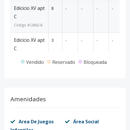
Edicicio XV apt
8
-
-
-
-
-
C
Código
412862
-8
Edicicio XV apt
3
-
-
-
-
-
C
Código
412862
-9
Vendido
Reservado
Bloqueada
Edicicio XV apt
2
-
-
-
-
-
C
Código
412862
-10
Amenidades
Edicicio XV apt
8
-
-
-
-
-
D
Código
Area De Juegos
412862
-11
Área Social