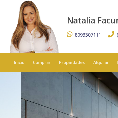
Residencial Liberty Place - KW DOMINICANA
Natalia Fac
8093307111
Inicio
Comprar
Propiedades
Alquilar