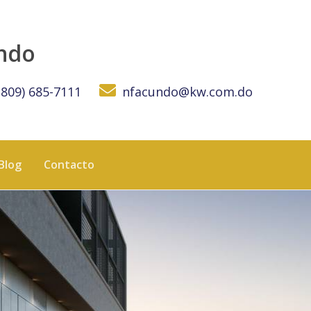
undo
(809) 685-7111
nfacundo@kw.com.do
Blog
Contacto