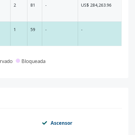
2
81
-
US$ 284,263.96
1
59
-
-
rvado
Bloqueada
Ascensor