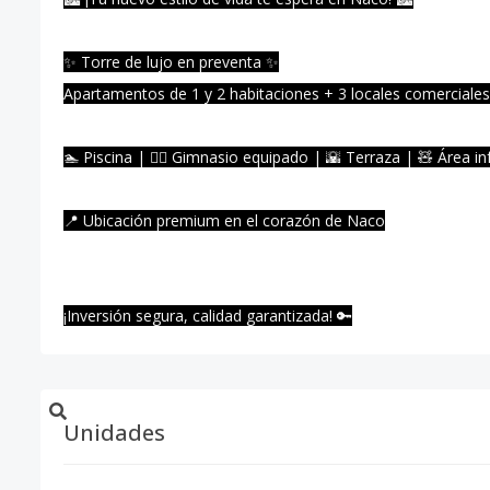
✨ Torre de lujo en preventa ✨
Apartamentos de 1 y 2 habitaciones + 3 locales comerciales 
🏊 Piscina | 🏋️‍♀️ Gimnasio equipado | 🌇 Terraza | 🧸 Área in
📍 Ubicación premium en el corazón de Naco
¡Inversión segura, calidad garantizada! 🔑
Unidades