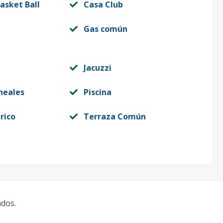
asket Ball
Casa Club
Gas común
Jacuzzi
neales
Piscina
rico
Terraza Común
ados.