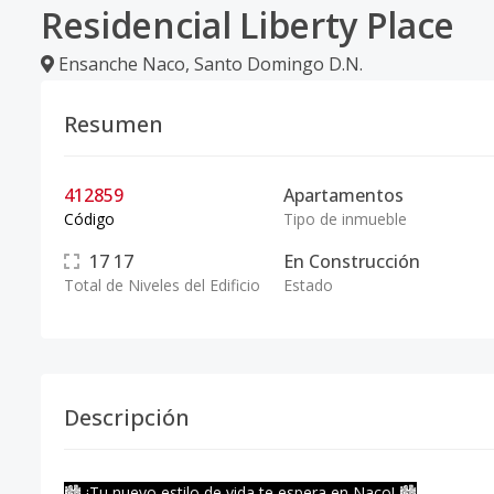
Residencial Liberty Place
Ensanche Naco
,
Santo Domingo D.N.
Resumen
412859
Apartamentos
Código
Tipo de inmueble
17
17
En Construcción
Total de Niveles del Edificio
Estado
Descripción
🏙️ ¡Tu nuevo estilo de vida te espera en Naco! 🏙️