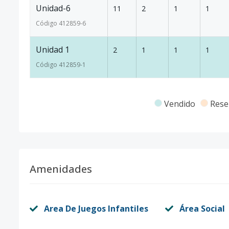
Unidad-6
11
2
1
1
Código
412859
-6
Unidad 1
2
1
1
1
Código
412859
-1
Vendido
Rese
Amenidades
Area De Juegos Infantiles
Área Social