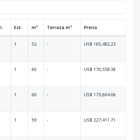
n.
Est.
m²
Terraza
m²
Precio
1
52
-
US$ 165,482.23
1
60
-
US$ 170,558.38
1
60
-
US$ 173,604.06
1
59
-
US$ 227,411.71