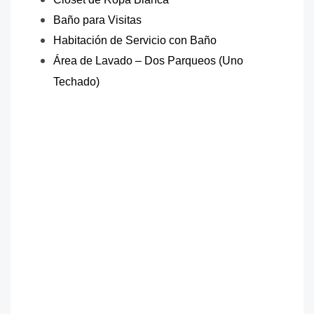
Baño para Visitas
Habitación de Servicio con Baño
Área de Lavado – Dos Parqueos (Uno
erno y vandddguardista con
Techado)
áreas de apartjhbjbjhbjhamentos
desde 163m² a 286m² y más de 630
m² de área social. Perfectos
acabados en interiores y espacios
amplios y acogedores.
os en
interiores y espacios amplios y
acogedores
Ocho torres con diseño
moderno y vanguardista con áreas
de apartamentos desde 163m² a
286m² y más de 630 m² de área
social. Perfectos acabados en