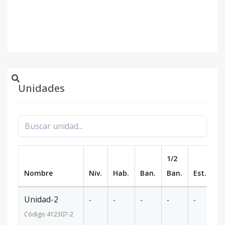
interiores y espacios amplios y
acogedores
Unidades
1/2
Nombre
Niv.
Hab.
Ban.
Ban.
Est.
m
Unidad-2
-
-
-
-
-
-
Código
412307
-2