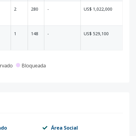
2
280
-
US$ 1,022,000
1
148
-
US$ 529,100
rvado
Bloqueada
ado
Área Social