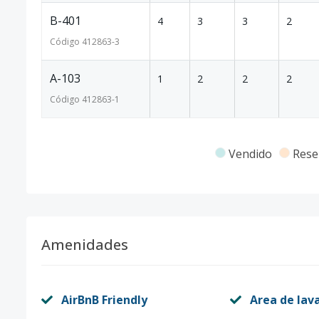
B-401
4
3
3
2
Código
412863
-3
A-103
1
2
2
2
Código
412863
-1
Vendido
Rese
Amenidades
AirBnB Friendly
Area de lav