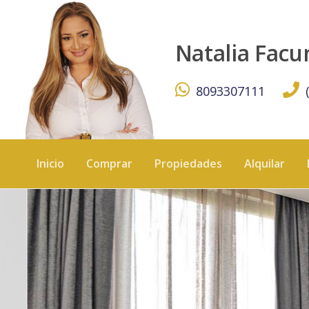
Serenissima Residences, Lujosos apartamentos en la mari
Natalia Fac
8093307111
Inicio
Comprar
Propiedades
Alquilar