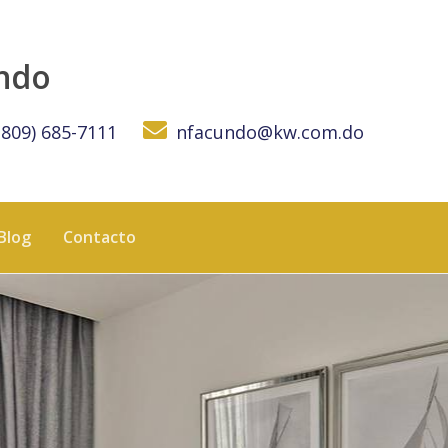
na de Cap Cana. - KW DOMINICANA
undo
(809) 685-7111
nfacundo@kw.com.do
Blog
Contacto