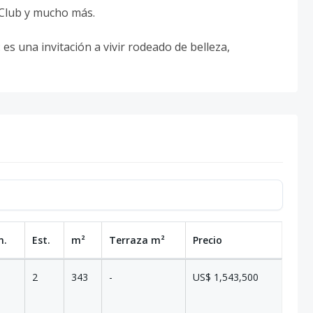
 Club y mucho más.
s una invitación a vivir rodeado de belleza,
n.
Est.
m²
Terraza
m²
Precio
2
343
-
US$ 1,543,500