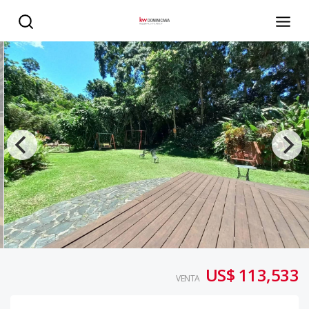
Solar / Terreno en Rancho Arroyo Naranjo de jarabacoa,
US$ 113,533
VENTA