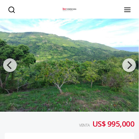
Terreno en venta en Barahona, de 255,500mts - KW DOMI
US$ 995,000
VENTA