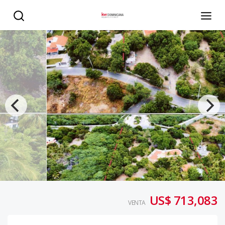
Terreno en venta en playa palmar de ocoa - KW DOMINIC
US$ 713,083
VENTA