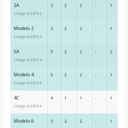
2A
2
2
2
-
1
8
Código
412473
-2
Modelo 2
3
2
2
-
1
8
Código
412473
-3
5A
5
2
2
-
2
1
Código
412473
-4
Modelo 4
5
2
2
-
1
1
Código
412473
-5
4C
4
1
1
-
1
8
Código
412473
-6
Modelo 6
3
2
2
-
1
8