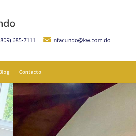
iones - KW DOMINICANA
undo
(809) 685-7111
nfacundo@kw.com.do
Blog
Contacto