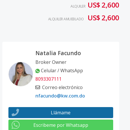
US$ 2,600
ALQUILER
US$ 2,600
ALQUILER AMUEBLADO
Natalia Facundo
Broker Owner
Celular / WhatsApp
8093307111
Correo electrónico
nfacundo@kw.com.do
Llámame
Escribeme por Whatsapp