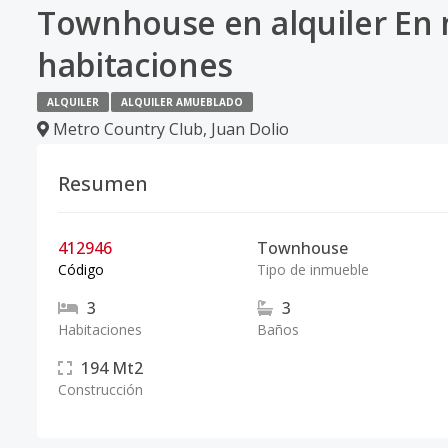
Townhouse en alquiler En 
habitaciones
ALQUILER
ALQUILER AMUEBLADO
Metro Country Club
,
Juan Dolio
Resumen
412946
Townhouse
Código
Tipo de inmueble
3
3
Habitaciones
Baños
194
Mt2
Construcción