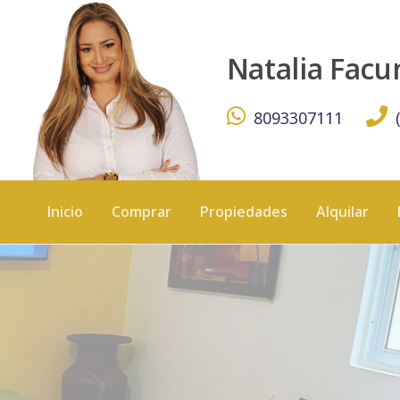
Townhouse en alquiler En metro contra club de 3 habitac
Natalia Fac
8093307111
Inicio
Comprar
Propiedades
Alquilar