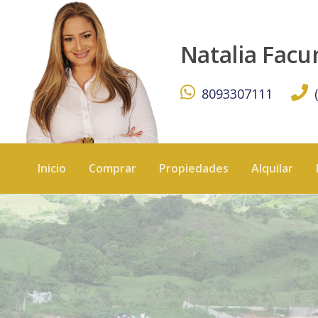
Vendo solar ideal para villa con vista al mar Cabrera, Re
Natalia Fac
8093307111
Inicio
Comprar
Propiedades
Alquilar