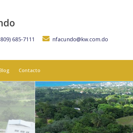
pública Dominicana - KW DOMINICANA
undo
(809) 685-7111
nfacundo@kw.com.do
Blog
Contacto