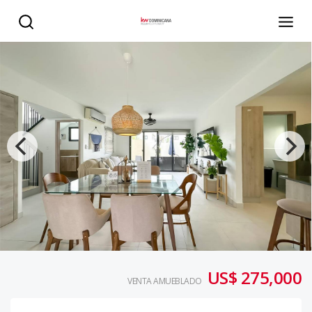
Vendo Villa de Lujo Amueblada FULL en Higüey - KW DOM
US$ 275,000
VENTA AMUEBLADO