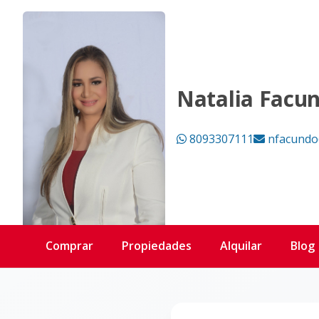
Página no encontrada - KW DOMINICANA
Natalia Facu
8093307111
nfacundo
Comprar
Propiedades
Alquilar
Blog