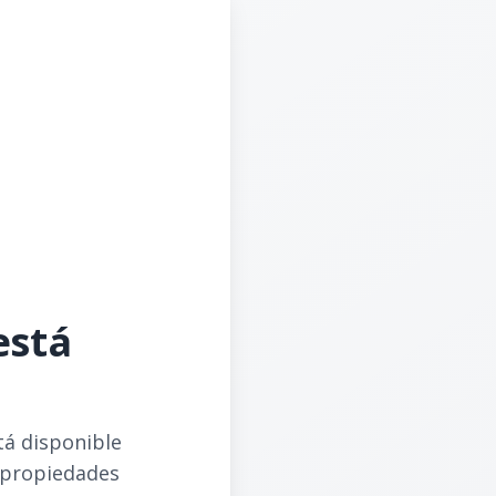
está
tá disponible
 propiedades