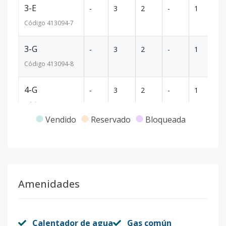
3-E
-
3
2
-
1
8
Código
413094
-7
3-G
-
3
2
-
1
8
Código
413094
-8
4-G
-
3
2
-
1
8
Código
413094
-9
Vendido
Reservado
Bloqueada
1-A
-
3
2
-
1
7
Código
413094
-1
Amenidades
Calentador de agua
Gas común