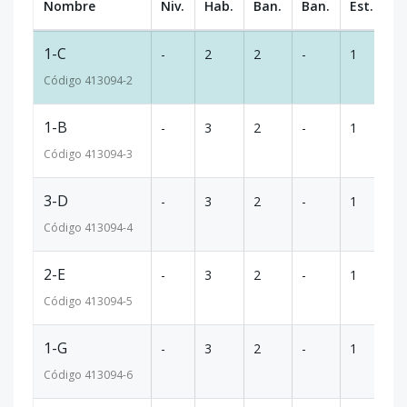
Nombre
Niv.
Hab.
Ban.
Ban.
Est.
m
1-C
-
2
2
-
1
6
Código
413094
-2
1-B
-
3
2
-
1
7
Código
413094
-3
3-D
-
3
2
-
1
8
Código
413094
-4
2-E
-
3
2
-
1
8
Código
413094
-5
1-G
-
3
2
-
1
7
Código
413094
-6