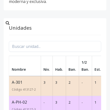
moderna y exclusiva.
Unidades
1/2
Nombre
Niv.
Hab.
Ban.
Ban.
Est.
m
A-301
3
3
2
-
1
9
Código
413127
-2
A-PH-02
-
3
2
-
1
1
Código
413127
-3