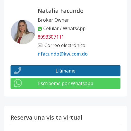
Natalia Facundo
E-PH-02
-
3
2
-
1
1
Broker Owner
Código
413127
-15
Celular / WhatsApp
A-101
8093307111
1
3
2
-
1
9
Correo electrónico
Código
413127
-1
nfacundo@kw.com.do
Llámame
Escribeme por Whatsapp
Reserva una visita virtual