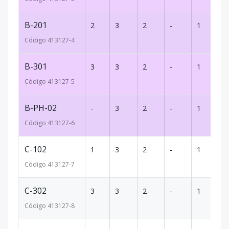
B-201
2
3
2
-
1
9
Código
413127
-4
B-301
3
3
2
-
1
9
Código
413127
-5
B-PH-02
-
3
2
-
1
1
Código
413127
-6
C-102
1
3
2
-
1
9
Código
413127
-7
C-302
3
3
2
-
1
9
Código
413127
-8